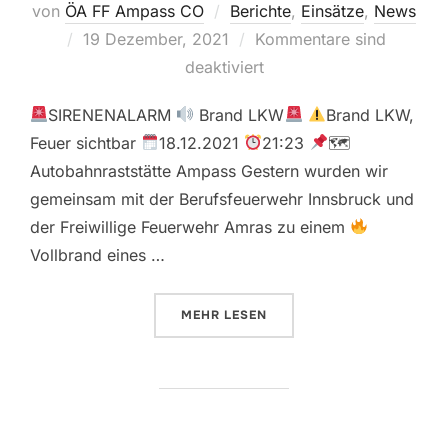
von
ÖA FF Ampass CO
Berichte
,
Einsätze
,
News
Veröffentlicht
19 Dezember, 2021
Kommentare sind
am
deaktiviert
SIRENENALARM
Brand LKW
Brand LKW,
Feuer sichtbar
18.12.2021
21:23
🗺
Autobahnraststätte Ampass Gestern wurden wir
gemeinsam mit der Berufsfeuerwehr Innsbruck und
der Freiwillige Feuerwehr Amras zu einem
Vollbrand eines …
ÜBER „18.12.2021 BRAND LKW“
MEHR
LESEN