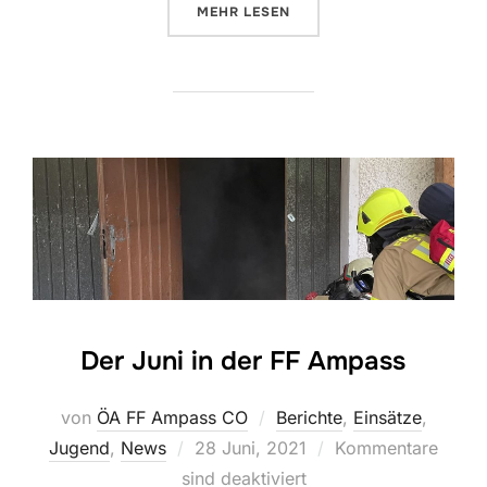
ÜBER „EINSÄTZE IM JULI“
MEHR
LESEN
Der Juni in der FF Ampass
von
ÖA FF Ampass CO
Berichte
,
Einsätze
,
Veröffentlicht
Jugend
,
News
28 Juni, 2021
Kommentare
am
sind deaktiviert