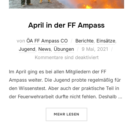
April in der FF Ampass
von
ÖA FF Ampass CO
Berichte
,
Einsätze
,
Veröffentlicht
Jugend
,
News
,
Übungen
9 Mai, 2021
am
Kommentare sind deaktiviert
Im April ging es bei allen Mitgliedern der FF
Ampass weiter. Die Jugend probte regelmäßig für
den Wissenstest. Aber auch der praktische Teil in
der Feuerwehrarbeit durfte nicht fehlen. Deshalb …
ÜBER „APRIL IN DER FF AMPASS
MEHR
LESEN