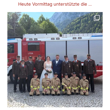
Heute Vormittag unterstützte die
…
Die FF Ampass gratuliert unserem Christian und seiner Julia
herzlichst zur Trauung.
Wir wünschen
...
Mai 11