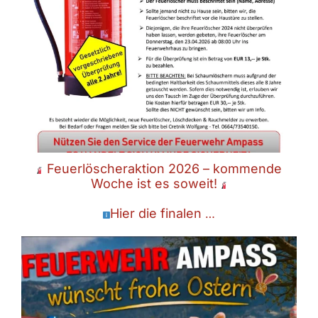
Feuerlöscheraktion 2026 – kommende
Woche ist es soweit!
Hier die finalen
…
Wir sind auch an den Feiertagen für euch im Einsatz – passt auf euch
auf!
Apr. 5