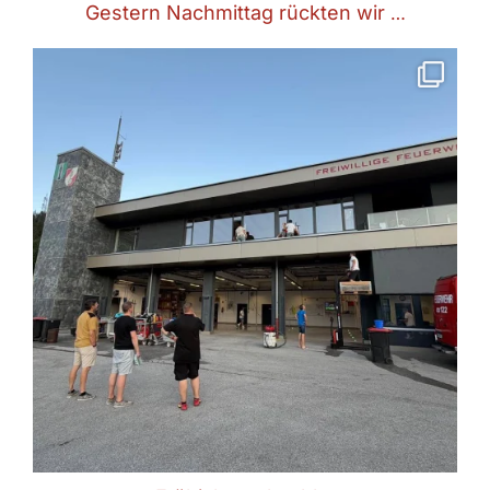
Gestern Nachmittag rückten wir
…
Frühjahresabschluss
26.06.2026
🗺 Ampass
Am Freitag den 26.06.2026 brachten
...
Juni 28