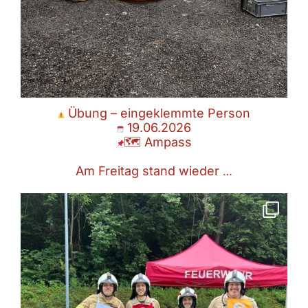
Übung – eingeklemmte Person
19.06.2026
🗺 Ampass
Am Freitag stand wieder
…
Zum ersten Mal seit 2009 hat eine Bewerbsgruppe der FF Ampass
wieder ein silbernes
...
Juni 13