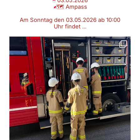
03.05.2026
🗺 Ampass
Am Sonntag den 03.05.2026 ab 10:00
Uhr findet
…
Technische Übung Feuerwehrjugend
17.04.2026
🗺 Ampass
Bei der gestrigen Übung
...
Apr. 18