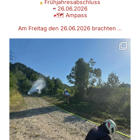
Frühjahresabschluss
26.06.2026
🗺 Ampass
Am Freitag den 26.06.2026 brachten
…
Übung – Brand im freien
26.06.2026
🗺 Ampass
Bei der Probe am Freitag
...
Juni 28