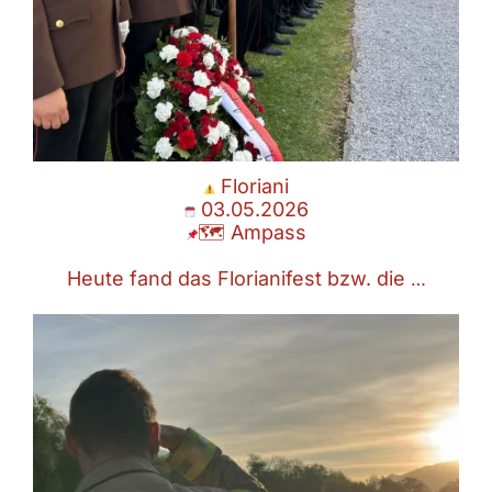
Floriani
03.05.2026
🗺 Ampass
Heute fand das Florianifest bzw. die
…
Ertrinkungsunfall
03.05.2026
06:02 Uhr
🗺 Ampass
aufgrund eines
...
Mai 3