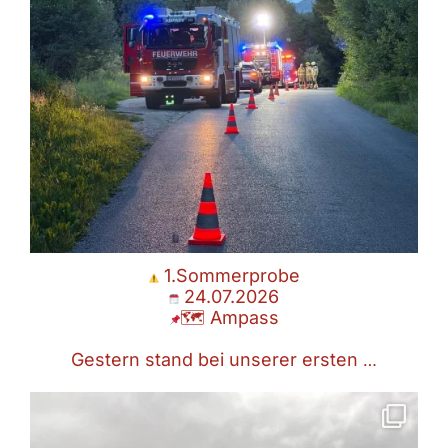
1.Sommerprobe
24.07.2026
🗺 Ampass
Gestern stand bei unserer ersten
…
Waldbrand
28.06.2026
16:48 Uhr
🗺 Ampass