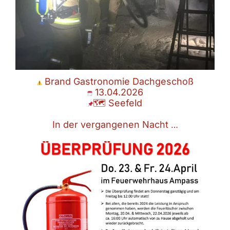
Brand Gastronomie Dachgeschoß
13.04.2026
🗺 Seefeld
In der vergangenen Nacht
…
Feuerlöscheraktion 2026 – kommende Woche ist es soweit!
Hier die finalen
...
Apr. 13