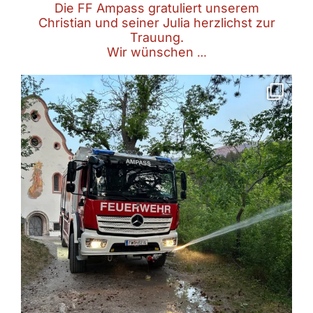
Die FF Ampass gratuliert unserem
Christian und seiner Julia herzlichst zur
Trauung.
Wir wünschen
…
Übung Brand Pfarrkirche
08.05.2026
20:00 Uhr
🗺 Ampass
Am Freitag fand
...
Mai 10