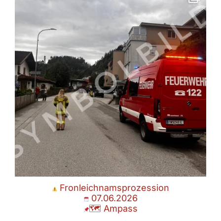
🗺 Ampass
Heute Vormittag unterstützte die
...
Juni 7
Fronleichnamsprozession
07.06.2026
🗺 Ampass