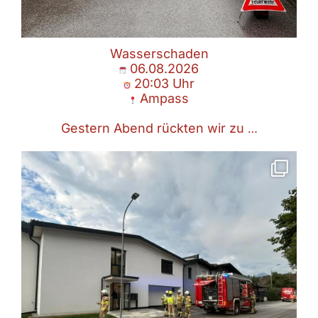
Wasserschaden
06.08.2026
20:03 Uhr
Ampass
Gestern Abend rückten wir zu
…
Rauchentwicklung / Brandgeruch
02.08.2026
07:09 Uhr
🗺 Ampass
In Folge
...
Aug. 2