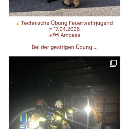
Technische Übung Feuerwehrjugend
17.04.2026
🗺 Ampass
Bei der gestrigen Übung
…
Brand Gastronomie Dachgeschoß
13.04.2026
🗺 Seefeld
In der vergangenen Nacht
...
Apr. 14