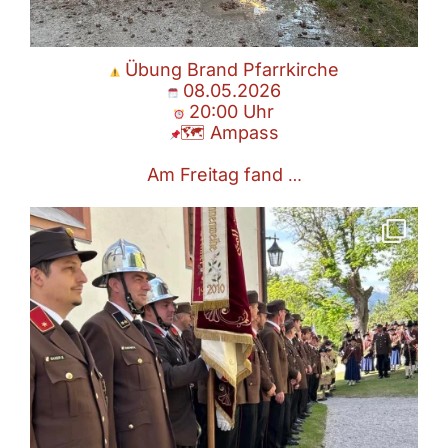
Übung Brand Pfarrkirche
08.05.2026
20:00 Uhr
🗺 Ampass
Am Freitag fand
…
Floriani
03.05.2026
🗺 Ampass
Heute fand das Florianifest bzw. die
...
Mai 3