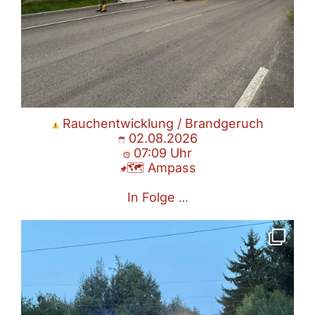
Rauchentwicklung / Brandgeruch
02.08.2026
07:09 Uhr
🗺 Ampass
In Folge
…
1.Sommerprobe
24.07.2026
🗺 Ampass
Gestern stand bei unserer ersten
...
Juli 25