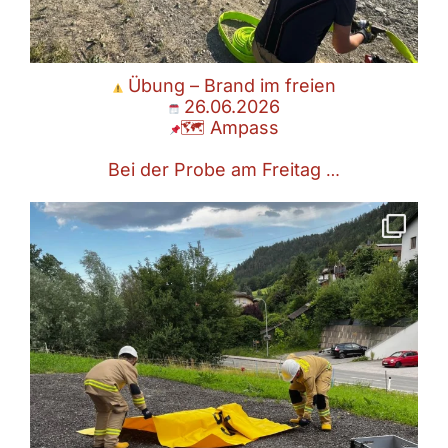
Übung – Brand im freien
26.06.2026
🗺 Ampass
Bei der Probe am Freitag
…
Übung – eingeklemmte Person
19.06.2026
🗺 Ampass
Am Freitag stand wieder
...
Juni 20