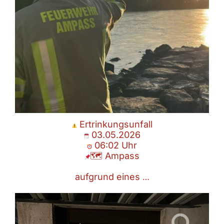
Ertrinkungsunfall
03.05.2026
06:02 Uhr
🗺 Ampass
aufgrund eines
…
Person eingeschlossen
01.05.2026
🗺 Ampass