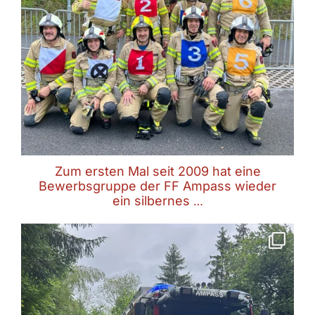
Zum ersten Mal seit 2009 hat eine
Bewerbsgruppe der FF Ampass wieder
ein silbernes
…
Brand im Freien
09.06.2026
14:48 Uhr
🗺 Ampass
aufgrund eines gemeldeten
...
Juni 9