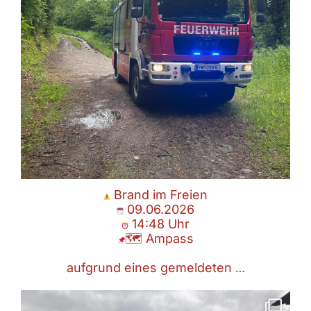
Brand im Freien
09.06.2026
14:48 Uhr
🗺 Ampass
aufgrund eines gemeldeten
…
Fronleichnamsprozession
07.06.2026