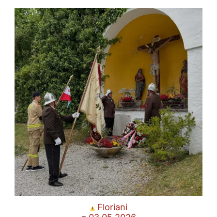
Floriani
03.05.2026
🗺 Ampass
Am Sonntag den 03.05.2026 ab 10:00 Uhr findet
...
Apr. 29
Floriani