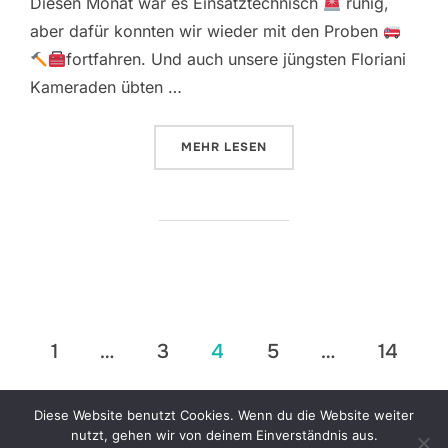
Diesen Monat war es Einsatztechnisch
ruhig,
aber dafür konnten wir wieder mit den Proben
fortfahren. Und auch unsere jüngsten Floriani
Kameraden übten …
ÜBER „DER MÄRZ BEI DER FF AM
MEHR
LESEN
Seitennummerierung
1
…
3
4
5
…
14
der
Diese Website benutzt Cookies. Wenn du die Website weiter
Beiträge
nutzt, gehen wir von deinem Einverständnis aus.