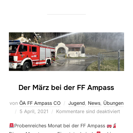
Der März bei der FF Ampass
von
ÖA FF Ampass CO
Jugend
,
News
,
Übungen
Veröffentlicht
5 April, 2021
Kommentare sind deaktiviert
am
Probenreiches Monat bei der FF Ampass