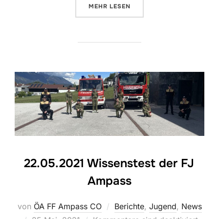
ÜBER „DER JUNI IN DER FF AMP
MEHR
LESEN
22.05.2021 Wissenstest der FJ
Ampass
von
ÖA FF Ampass CO
Berichte
,
Jugend
,
News