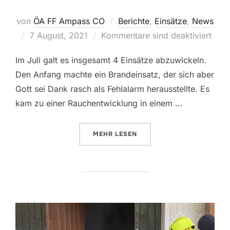
von
ÖA FF Ampass CO
Berichte
,
Einsätze
,
News
Veröffentlicht
7 August, 2021
Kommentare sind deaktiviert
am
Im Juli galt es insgesamt 4 Einsätze abzuwickeln.
Den Anfang machte ein Brandeinsatz, der sich aber
Gott sei Dank rasch als Fehlalarm herausstellte. Es
kam zu einer Rauchentwicklung in einem …
ÜBER „EINSÄTZE IM JULI“
MEHR
LESEN