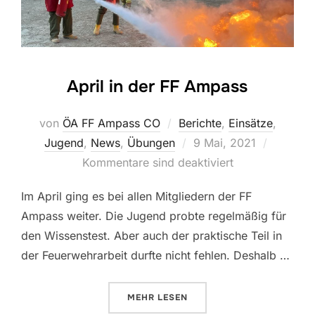
April in der FF Ampass
von
ÖA FF Ampass CO
Berichte
,
Einsätze
,
Veröffentlicht
Jugend
,
News
,
Übungen
9 Mai, 2021
am
Kommentare sind deaktiviert
Im April ging es bei allen Mitgliedern der FF
Ampass weiter. Die Jugend probte regelmäßig für
den Wissenstest. Aber auch der praktische Teil in
der Feuerwehrarbeit durfte nicht fehlen. Deshalb …
ÜBER „APRIL IN DER FF AMPASS
MEHR
LESEN