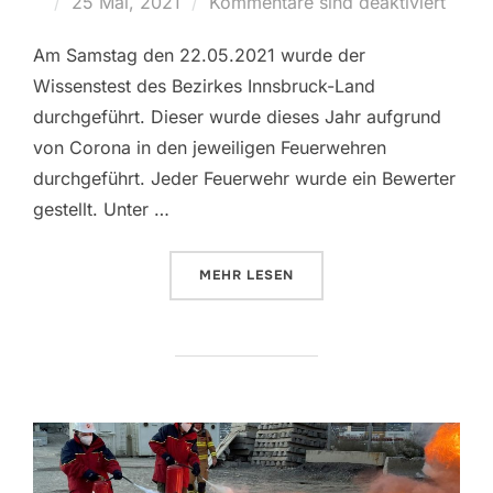
Veröffentlicht
25 Mai, 2021
Kommentare sind deaktiviert
am
Am Samstag den 22.05.2021 wurde der
Wissenstest des Bezirkes Innsbruck-Land
durchgeführt. Dieser wurde dieses Jahr aufgrund
von Corona in den jeweiligen Feuerwehren
durchgeführt. Jeder Feuerwehr wurde ein Bewerter
gestellt. Unter …
ÜBER „22.05.2021 WISSENSTEST
MEHR
LESEN