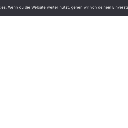
ies. Wenn du die Website weiter nutzt, gehen wir von deinem Einverst
& Pager zu einem Brandmeldealarm gerufen. Es stellte sich 
er ausgelöst hatte. Für die FF Ampass war kein weiteres H
BEITRAGSAUTOR
ÖA FF Ampass CO
Verfasst von