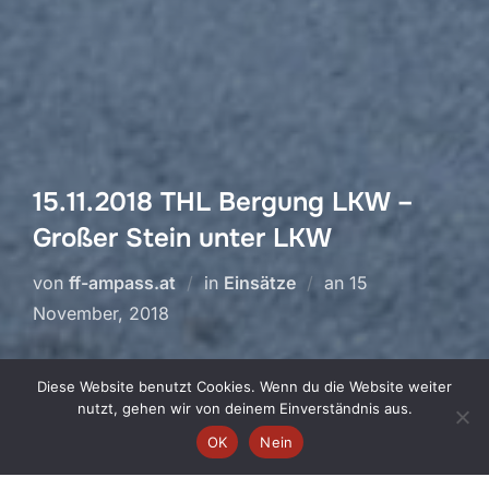
15.11.2018 THL Bergung LKW –
Großer Stein unter LKW
Veröffentlicht
von
ff-ampass.at
in
Einsätze
an
15
am
November, 2018
Diese Website benutzt Cookies. Wenn du die Website weiter
nutzt, gehen wir von deinem Einverständnis aus.
OK
Nein